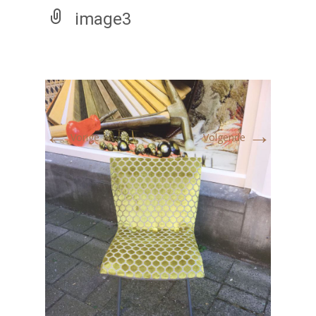
image3
←
→
Vorige
Volgende