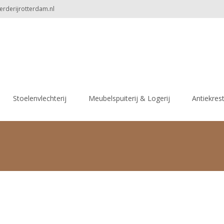
erderijrotterdam.nl
Stoelenvlechterij
Meubelspuiterij & Logerij
Antiekres