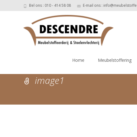
Bel ons : 010 - 414 58 08
E-mail ons : info@meubelstoffe
Ga
naar
Home
Meubelstoffering
de
inhoud
image1