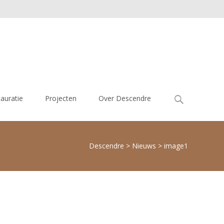
Zoek
tauratie
Projecten
Over Descendre
naar:
Descendre
>
Nieuws
>
image1